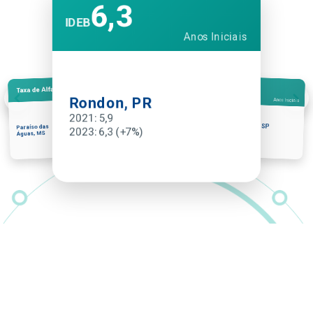
6,3
IDEB
Anos Iniciais
7,5
Taxa de Alfabetização
IDEB
Rondon, PR
Anos Iniciais
2021: 5,9
Guararema, SP
79%
Paraíso das
2023: 6,3 (+7%)
2021: 6,7
Águas, MS
2023: 7,5 (+12%)