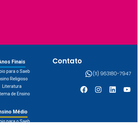
Contato
Anos Finais
oio para o Saeb
(11) 963180-7947
sino Religioso
Literatura
tema de Ensino
nsino Médio
oio para o Saeb
ção de Jovens e