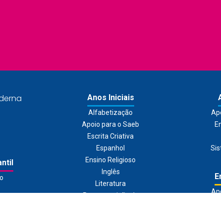
derna
Anos Iniciais
Alfabetização
Ap
Apoio para o Saeb
En
Escrita Criativa
Espanhol
Sis
Ensino Religioso
ntil
Inglês
E
ão
Literatura
Ap
Recomposição de
sino
Aprendizagem
Educa
Sistema de Ensino